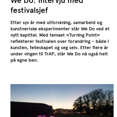
We Do: Intervju med
festivalsjef
Etter syv år med utforskning, samarbeid og
kunstneriske eksperimenter står We Do ved et
nytt kapittel. Med temaet «Turning Point»
reflekterer festivalen over forandring – både i
kunsten, felleskapet og seg selv. Etter flere år
under vingen til TrAP, står We Do nå også helt
på egne ben.