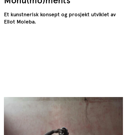
Monu(mo)ments
Et kunstnerisk konsept og prosjekt utviklet av
Eliot Moleba.