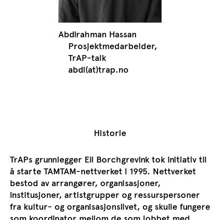
Abdirahman Hassan
Prosjektmedarbeider,
TrAP-talk
abdi(at)trap.no
Historie
TrAPs grunnlegger Eli Borchgrevink tok initiativ til
å starte TAMTAM-nettverket i 1995. Nettverket
bestod av arrangører, organisasjoner,
institusjoner, artistgrupper og ressurspersoner
fra kultur- og organisasjonslivet, og skulle fungere
som koordinator mellom de som jobbet med