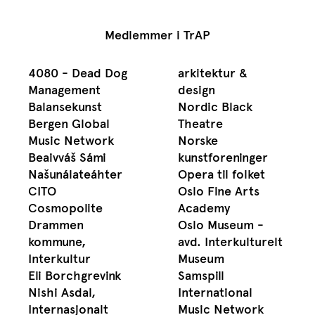
Medlemmer i TrAP
4080 - Dead Dog
arkitektur &
Management
design
Balansekunst
Nordic Black
Bergen Global
Theatre
Music Network
Norske
Beaivváš Sámi
kunstforeninger
Našunálateáhter
Opera til folket
CITO
Oslo Fine Arts
Cosmopolite
Academy
Drammen
Oslo Museum -
kommune,
avd. Interkulturelt
Interkultur
Museum
Eli Borchgrevink
Samspill
Nishi Asdal,
International
Internasjonalt
Music Network