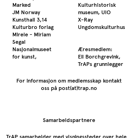
Marked
Kulturhistorisk
JM Norway
museum, UiO
Kunsthall 3,14
X-Ray
Kulturbro forlag
Ungdomskulturhus
Mirele - Miriam
Segal
Nasjonalmuseet
Æresmedlem:
for kunst,
Eli Borchgrevink,
TrAPs grunnlegger
For informasjon om medlemsskap kontakt
oss på post(at)trap.no
Samarbeidspartnere
TrAP samarbeider med visningssteder over hele