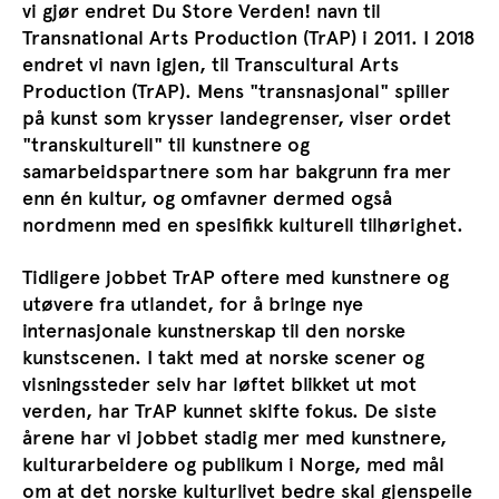
vi gjør endret Du Store Verden! navn til
Transnational Arts Production (TrAP) i 2011. I 2018
endret vi navn igjen, til Transcultural Arts
Production (TrAP). Mens "transnasjonal" spiller
på kunst som krysser landegrenser, viser ordet
"transkulturell" til kunstnere og
samarbeidspartnere som har bakgrunn fra mer
enn én kultur, og omfavner dermed også
nordmenn med en spesifikk kulturell tilhørighet.
Tidligere jobbet TrAP oftere med kunstnere og
utøvere fra utlandet, for å bringe nye
internasjonale kunstnerskap til den norske
kunstscenen. I takt med at norske scener og
visningssteder selv har løftet blikket ut mot
verden, har TrAP kunnet skifte fokus. De siste
årene har vi jobbet stadig mer med kunstnere,
kulturarbeidere og publikum i Norge, med mål
om at det norske kulturlivet bedre skal gjenspeile