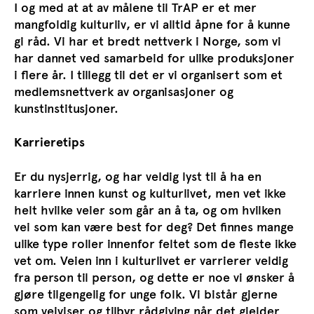
I og med at at av målene til TrAP er et mer
mangfoldig kulturliv, er vi alltid åpne for å kunne
gi råd. Vi har et bredt nettverk i Norge, som vi
har dannet ved samarbeid for ulike produksjoner
i flere år. I tillegg til det er vi organisert som et
medlemsnettverk av organisasjoner og
kunstinstitusjoner.
Karrieretips
Er du nysjerrig, og har veldig lyst til å ha en
karriere innen kunst og kulturlivet, men vet ikke
helt hvilke veier som går an å ta, og om hvilken
vei som kan være best for deg? Det finnes mange
ulike type roller innenfor feltet som de fleste ikke
vet om. Veien inn i kulturlivet er varrierer veldig
fra person til person, og dette er noe vi ønsker å
gjøre tilgengelig for unge folk. Vi bistår gjerne
som veiviser og tilbyr rådgiving når det gjelder