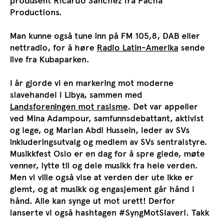
produsent Ricardo Sanchez fra Pacha
Productions.
Man kunne også tune inn på FM 105,8, DAB eller
nettradio, for å høre
Radio Latin-Amerika
sende
live fra Kubaparken.
I år gjorde vi en markering mot moderne
slavehandel i Libya, sammen med
Landsforeningen mot rasisme
. Det var appeller
ved Mina Adampour, samfunnsdebattant, aktivist
og lege, og Marian Abdi Hussein, leder av SVs
inkluderingsutvalg og medlem av SVs sentralstyre.
Musikkfest Oslo er en dag for å spre glede, møte
venner, lytte til og dele musikk fra hele verden.
Men vi ville også vise at verden der ute ikke er
glemt, og at musikk og engasjement går hånd i
hånd. Alle kan synge ut mot urett! Derfor
lanserte vi også hashtagen #SyngMotSlaveri. Takk