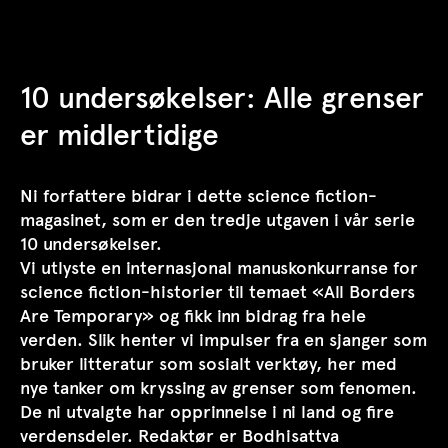
TrAP
10 undersøkelser: Alle grenser
er midlertidige
Ni forfattere bidrar i dette science fiction-
magasinet, som er den tredje utgaven i vår serie
10 undersøkelser
.
Vi utlyste en internasjonal manuskonkurranse for
science fiction-historier til temaet «All Borders
Are Temporary» og fikk inn bidrag fra hele
verden. Slik henter vi impulser fra en sjanger som
bruker litteratur som sosialt verktøy, her med
nye tanker om kryssing av grenser som fenomen.
De ni utvalgte har opprinnelse i ni land og fire
verdensdeler. Redaktør er Bodhisattva