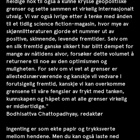
heldige nok til også å kunne krysse geopolitiske
grenser og sette sammen et virkelig internasjonalt
utvalg. Vi var også ivrige etter å tenke med ånden
til et tidlig science fiction-magasin, hvor mye av
skjønnlitteraturen gjorde et nummer ut av
positive, skinnende, levende fremtider. Selv om
en slik fremtid ganske sikkert har blitt dempet for
mange av nåtidens alvor, forsøker dette volumet å
returnere til noe av den optimismen og
muligheten. For selv om vi vet at grenser er
allestedsnærværende og kanskje vil vedvare i
forutsigelig fremtid, kanskje vi kan overkomme
grensene til våre fengsler av frykt med tanken,
kunnskapen og håpet om at alle grenser virkelig
er midlertidige."
Bodhisattva Chattopadhyay, redaktør
Ingenting er som ekte papir og trykksverte
mellom hendene. Men du kan også laste ned