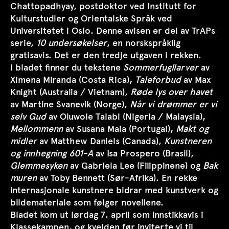
Chattopadhyay, postdoktor ved Institutt for
Kulturstudier og Orientalske Språk ved
Universitetet i Oslo. Denne avisen er del av TrAPs
serie,
10 undersøkelser
, en norskspråklig
gratisavis. Det er den tredje utgaven i rekken.
I bladet finner du tekstene
Sommerfugllarver
av
Ximena Miranda (Costa Rica),
Taleforbud
av Max
Knight (Australia / Vietnam),
Røde lys over havet
av Martine Svanevik (Norge),
Når vi drømmer er vi
selv Gud
av Oluwole Talabi (Nigeria / Malaysia),
Mellommenn
av Susana Maia (Portugal),
Makt og
midler
av Matthew Daniels (Canada),
Kunstneren
og innhegning 601-A
av Isa Prospero (Brasil),
Glemmesyken
av Gabriela Lee (Filippinene) og
Bak
muren
av Toby Bennett (Sør-Afrika). En rekke
internasjonale kunstnere bidrar med kunstverk og
bildemateriale som følger novellene.
Bladet kom ut lørdag 7. april som innstikkavis i
Klassekampen, og kvelden før inviterte vi til