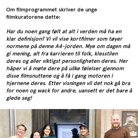
Om filmprogrammet skriver de unge
filmkuratorene dette:
Har du noen gang følt at alt i verden må ha en
klar definisjon? Vi vil vise kortfilmer som tøyer
normene på den
ne
A4-jorden. Mye om dagen må
gi mening, alt fra karrieren til folk, klesstilen
deres og aller viktigst personligheten deres. Her
håper vi å møte dere på ulike følelser gjennom
disse
filmsnuttene og å få i gang motoren i
hjernene deres. Etter visningen vil det nok gå bra
for noen og wack for andre,
uansett
er
det bare å
glede seg!