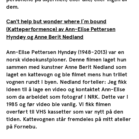
dem.
Can't help but wonder where I´m bound
(
Katteperformence
) av
Ann-Elise Pettersen
Hyndøy
og
Anne Berit Nedland
Ann-Elise Pettersen Hyndøy (1948-2013) var en
norsk videokunstpioner. Denne filmen laget hun
sammen med kunstner Anne Berit Nedland som
laget en kattevogn og ble filmet mens hun trillet
vognen rundt i byen. Nedland forteller: Jeg fikk
ideen til å lage en video og kontaktet Ann-Elise
som da arbeidet som fotograf i NRK. Dette var i
1985 og før video ble vanlig. Vi fikk filmen
overført til VHS kassetter som var nytt på den
tiden. Kattevognen står fremdeles på mitt atelier
på Fornebu.