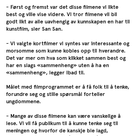
- Først og fremst var det disse filmene vi likte
best og ville vise videre. Vi tror filmene vil bli
godt likt av alle uavhengig av kunnskapen en har til
kunstfilm, sier San San.
- Vi valgte kortfilmer vi syntes var interessante og
morsomme som kunne kobles opp til hverandre.
Det var mer om hva som klikket sammen best og
har en slags «sammenheng» uten å ha en
«sammenheng», legger Ibad til.
Målet med filmprogrammet er å få folk til å tenke,
forundre seg og stille spørsmål forteller
ungdommene.
- Mange av disse filmene kan være vanskelige å
lese. Vi vil få publikum til å kunne tenke seg til
meningen og hvorfor de kanskje ble lagd,