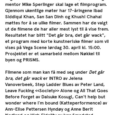
mentor Mike Sperlinger skal lage et filmprogram.
Gjennom ukentlige møter har 17-åringene Ibad
Siddiqui Khan, San San Dinh og Khushi Chahal
møttes for å se ulike filmer. Sammen har de valgt
ut de filmene de har aller mest lyst til å vise frem.
Resultatet har blitt "Det går bra, det går wack",
et program med korte kunstneriske filmer som vil
vises på Vega Scene lørdag 30. april kl. 15:00.
Prosjektet er et samarbeid mellom Nøkkel til
byen og PRISMS.
Filmene som man kan få med seg under
Det går
bra, det går wack
er INTRO av Jelena
Vanoverbeek, Step Ladder Blues av Peter Land,
Leave Fucking <<Society>> Alone og All That Goes
Before Forget av Daisuke Kosugi, Can't help but
wonder where I´m bound (Katteperformence) av
Ann-Elise Pettersen Hyndøy og Anne Berit