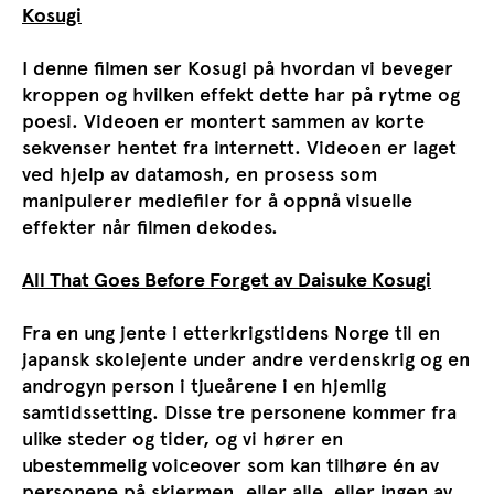
Kosugi
I denne filmen ser Kosugi på hvordan vi beveger
kroppen og hvilken effekt dette har på rytme og
poesi. Videoen er montert sammen av korte
sekvenser hentet fra internett. Videoen er laget
ved hjelp av datamosh, en prosess som
manipulerer mediefiler for å oppnå visuelle
effekter når filmen dekodes.
All That Goes Before Forget
av
Daisuke Kosugi
Fra en ung jente i etterkrigstidens Norge til en
japansk skolejente under andre verdenskrig og en
androgyn person i tjueårene i en hjemlig
samtidssetting. Disse tre personene kommer fra
ulike steder og tider, og vi hører en
ubestemmelig voiceover som kan tilhøre én av
personene på skjermen, eller alle, eller ingen av