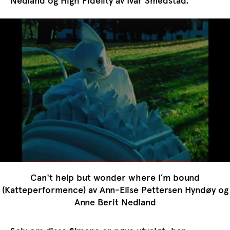
Nedland og High Fidelity av ​Ivar Smedstad.
Can't help but wonder where I´m bound
(Katteperformence) av Ann-Elise Pettersen Hyndøy og
Anne Berit Nedland